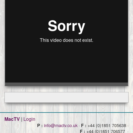
MacTV
|
Login
info@mactv.co.uk
·
+44 (0)1851 705638 ·
P :
F :
+44 (0)1851 706577 ·
F :