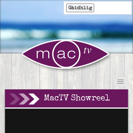
Gàidhlig
MacTV Showreel